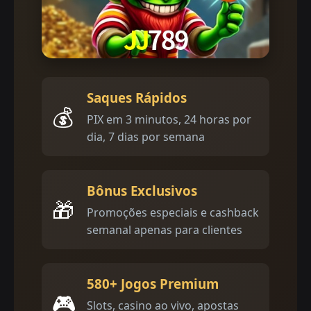
Saques Rápidos
💰
PIX em 3 minutos, 24 horas por
dia, 7 dias por semana
Bônus Exclusivos
🎁
Promoções especiais e cashback
semanal apenas para clientes
580+ Jogos Premium
🎮
Slots, casino ao vivo, apostas