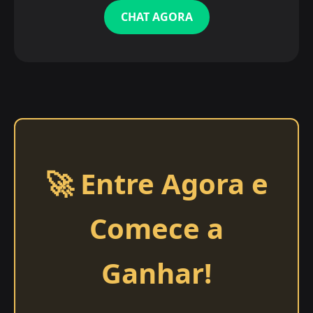
CHAT AGORA
🚀 Entre Agora e
Comece a
Ganhar!