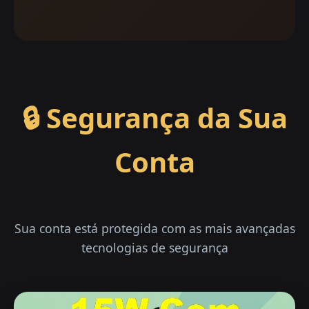
🔒 Segurança da Sua
Conta
Sua conta está protegida com as mais avançadas
tecnologias de segurança