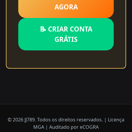
AGORA
📝 CRIAR CONTA
GRÁTIS
© 2026 JJ789. Todos os direitos reservados. | Licença
MGA | Auditado por eCOGRA