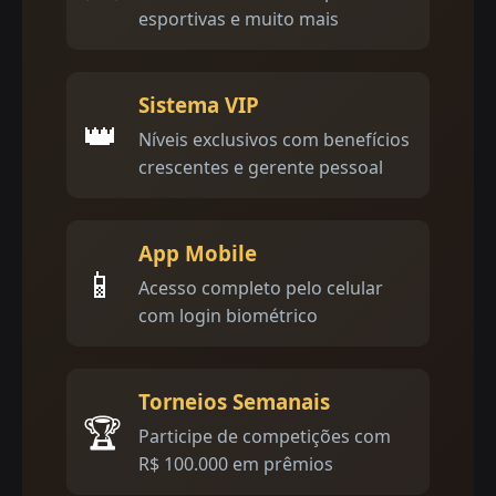
esportivas e muito mais
Sistema VIP
👑
Níveis exclusivos com benefícios
crescentes e gerente pessoal
App Mobile
📱
Acesso completo pelo celular
com login biométrico
Torneios Semanais
🏆
Participe de competições com
R$ 100.000 em prêmios