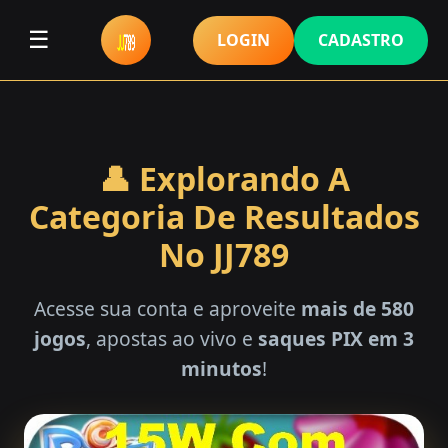
☰
LOGIN
CADASTRO
👤 Explorando A
Categoria De Resultados
No JJ789
Acesse sua conta e aproveite
mais de 580
jogos
, apostas ao vivo e
saques PIX em 3
minutos
!