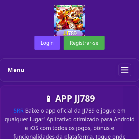
Login
Registrar-se
Menu
📱 APP JJ789
5RR
Baixe o app oficial da JJ789 e jogue em
qualquer lugar! Aplicativo otimizado para Android
e iOS com todos os jogos, bônus e
funcionalidades da plataforma. Jogue onde