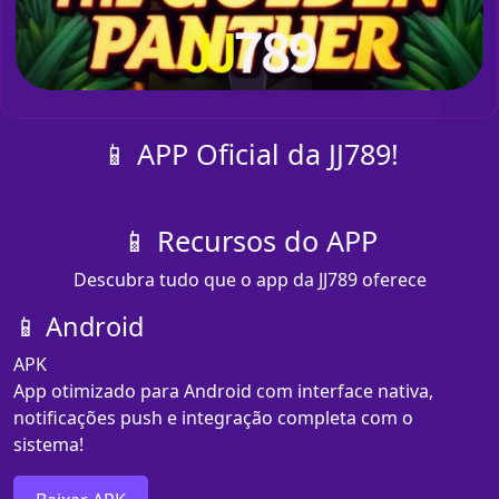
📱 APP Oficial da JJ789!
📱 Recursos do APP
Descubra tudo que o app da JJ789 oferece
📱 Android
APK
App otimizado para Android com interface nativa,
notificações push e integração completa com o
sistema!