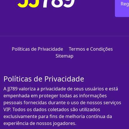
Reg
Políticas de Privacidade
Termos e Condições
Sitemap
Políticas de Privacidade
A JJ789 valoriza a privacidade de seus usuários e está
empenhada em proteger todas as informações
pessoais fornecidas durante o uso de nossos serviços
VIP. Todos os dados coletados são utilizados
exclusivamente para fins de melhoria contínua da
experiência de nossos jogadores.