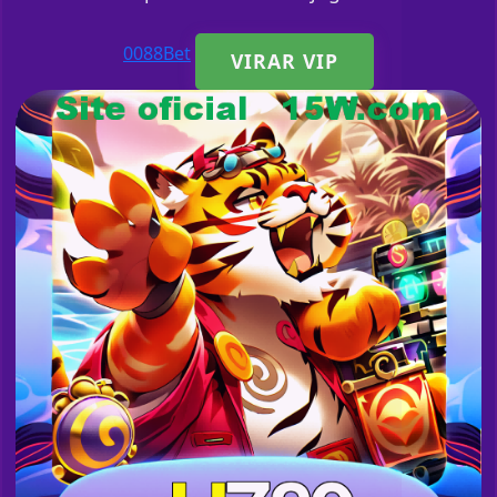
0088Bet
VIRAR VIP