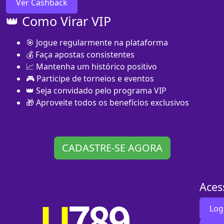
Ver Cashback
👑 Como Virar VIP
🎯 Jogue regularmente na plataforma
💰 Faça apostas consistentes
📈 Mantenha um histórico positivo
🎮 Participe de torneios e eventos
👑 Seja convidado pelo programa VIP
🎁 Aproveite todos os benefícios exclusivos
CADASTRE-SE AGORA
Aces
Log