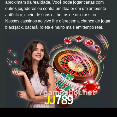
aproximam da realidade. Você pode jogar cartas com
outros jogadores ou contra um dealer em um ambiente
autêntico, cheio de sons e cheiros de um cassino.
Nossos cassinos ao vivo lhe oferecem a chance de jogar
blackjack, bacará, roleta e muito mais em tempo real.