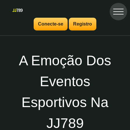
Conecte-se
Registro
A Emoção Dos
Eventos
Esportivos Na
JJ789