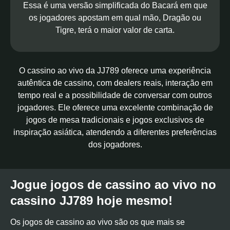
Essa é uma versão simplificada do Bacará em que
os jogadores apostam em qual mão, Dragão ou
Tigre, terá o maior valor de carta.
O cassino ao vivo da JJ789 oferece uma experiência
autêntica de cassino, com dealers reais, interação em
tempo real e a possibilidade de conversar com outros
jogadores. Ele oferece uma excelente combinação de
jogos de mesa tradicionais e jogos exclusivos de
inspiração asiática, atendendo a diferentes preferências
dos jogadores.
Jogue jogos de cassino ao vivo no
cassino JJ789 hoje mesmo!
Os jogos de cassino ao vivo são os que mais se