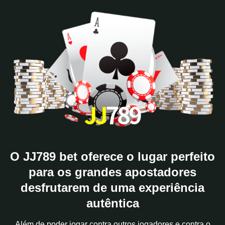
O JJ789 bet oferece o lugar perfeito
para os grandes apostadores
desfrutarem de uma experiência
autêntica
Além de poder jogar contra outros jogadores e contra o