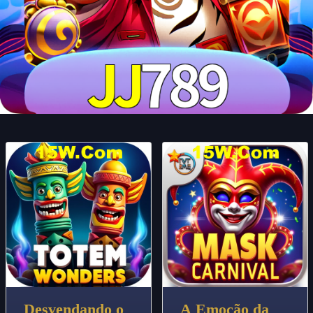
Desvendando o
A Emoção da