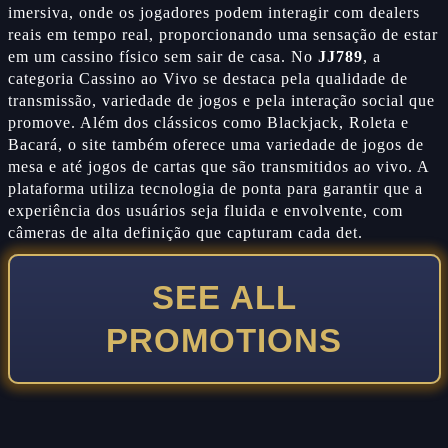
imersiva, onde os jogadores podem interagir com dealers
reais em tempo real, proporcionando uma sensação de estar
em um cassino físico sem sair de casa. No
JJ789
, a
categoria Cassino ao Vivo se destaca pela qualidade de
transmissão, variedade de jogos e pela interação social que
promove. Além dos clássicos como Blackjack, Roleta e
Bacará, o site também oferece uma variedade de jogos de
mesa e até jogos de cartas que são transmitidos ao vivo. A
plataforma utiliza tecnologia de ponta para garantir que a
experiência dos usuários seja fluida e envolvente, com
câmeras de alta definição que capturam cada det.
SEE ALL
PROMOTIONS