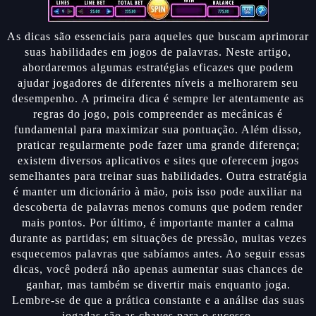
As dicas são essenciais para aqueles que buscam aprimorar
suas habilidades em jogos de palavras. Neste artigo,
abordaremos algumas estratégias eficazes que podem
ajudar jogadores de diferentes níveis a melhorarem seu
desempenho. A primeira dica é sempre ler atentamente as
regras do jogo, pois compreender as mecânicas é
fundamental para maximizar sua pontuação. Além disso,
praticar regularmente pode fazer uma grande diferença;
existem diversos aplicativos e sites que oferecem jogos
semelhantes para treinar suas habilidades. Outra estratégia
é manter um dicionário à mão, pois isso pode auxiliar na
descoberta de palavras menos comuns que podem render
mais pontos. Por último, é importante manter a calma
durante as partidas; em situações de pressão, muitas vezes
esquecemos palavras que sabíamos antes. Ao seguir essas
dicas, você poderá não apenas aumentar suas chances de
ganhar, mas também se divertir mais enquanto joga.
Lembre-se de que a prática constante e a análise das suas
jogadas são as chaves para o sucesso.