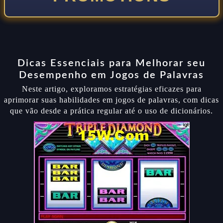
Dicas Essenciais para Melhorar seu
Desempenho em Jogos de Palavras
Neste artigo, exploramos estratégias eficazes para
aprimorar suas habilidades em jogos de palavras, com dicas
que vão desde a prática regular até o uso de dicionários.