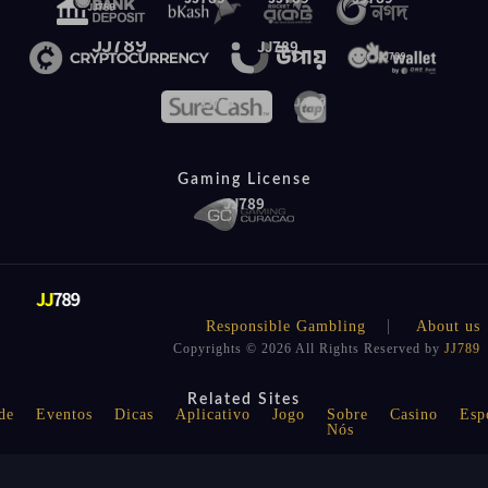
Gaming License
Responsible Gambling
About us
Copyrights © 2026 All Rights Reserved by
JJ789
Related Sites
de
Eventos
Dicas
Aplicativo
Jogo
Sobre
Casino
Esp
Nós