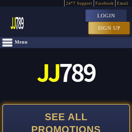
24*7 Support
Facebook
Email
LOGIN
SIGN UP
Menu
SEE ALL
PROMOTIONS