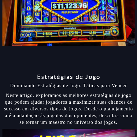
Estratégias de Jogo
Dominando Estratégias de Jogo: Táticas para Vencer
Neste artigo, exploramos as melhores estratégias de jogo
que podem ajudar jogadores a maximizar suas chances de
sucesso em diversos tipos de jogos. Desde o planejamento
até a adaptação às jogadas dos oponentes, descubra como
se tornar um maestro no universo dos jogos.