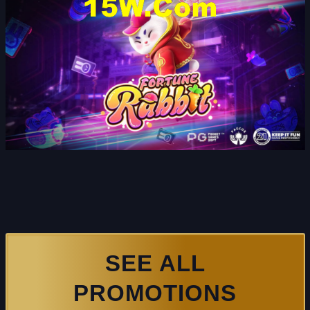
SEE ALL
PROMOTIONS